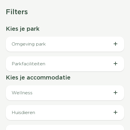
Filters
Kies je park
Omgeving park
Aan water (19)
Parkfaciliteiten
Kies je accommodatie
Vuurwerkvrij vakantiepark (37)
Animatie (64)
Wellness
Binnenzwembad (60)
Wellness (8)
Buitenzwembad (40)
Huisdieren
Infrarood sauna (1)
Gelegen aan de bosrand (50)
Huisdiervrij (48)