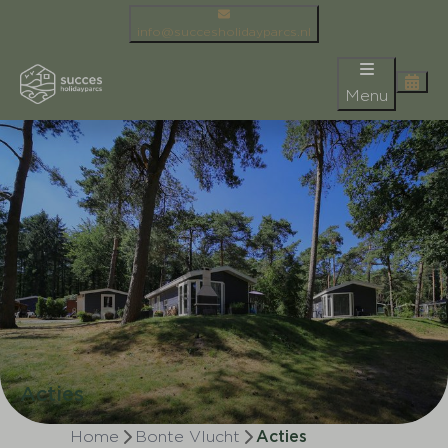
info@succesholidayparcs.nl
Menu
Acties
Home
Bonte Vlucht
Acties