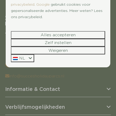
privacybeleid
.
Google
gebruikt cookies voor
gepersonaliseerde advertenties. Meer weten? Lees
ons privacybeleid.
Leersumsestraatweg 23
Alles accepteren
3941 MN Doorn
Zelf instellen
Utrecht
Weigeren
Nederland
NL
+31 (0) 85 07 04 777
info@succesholidayparcs.nl
Informatie & Contact
Verblijfsmogelijkheden