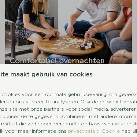
Comfortabel overnachten
ite maakt gebruik van cookies
antiepark met jachthaven
 cookies voor een optimale gebruikservaring, om gepers
den en ons verkeer te analyseren. Ook delen we informat
n! Zo bieden wij een binnen- en buitenzwembad voor
nze site met onze partners voor social media, adverteren
, gave speeltuinen en smakelijke horecagelegenheden.
s kunnen deze gegevens combineren met andere informati
 terecht in onze
eigen jachthaven
. Deze beschikt over
trekt of die ze hebben verzameld op basis van uw gebrui
r een vaartocht over de IJssel. Ontdek de prachtige
ijk voor meer informatie ons
privacybeleid
.
Google
gebrui
r een dagje weg kun je ook terecht bij omliggende