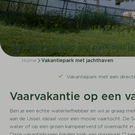
Leg je boot aan op ons park met j
Home
Vakantiepark met jachthaven
Vakantiepark met een directe
Vaarvakantie op een v
Ben je een echte waterliefhebber en wil je graag me
aan de IJssel, ideaal voor een mooie vaartocht. De S
water of op een groen kampeerveld of overnacht in e
Onze vakantiehuizen bieden plek aan maximaal 12 pe