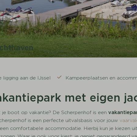
achthaven
 ligging aan de IJssel
Kampeerplaatsen en accomm
akantiepark met eigen j
t je boot op vakantie? De Scherpenhof is een
vakantiepa
cherpenhof is een perfecte uitvalsbasis voor jouw
vaarva
en comfortabele accommodatie. Hierbij kun je kiezen uit 
rsonen. Waar je ook voor kiest; je geniet gegarandeerd 