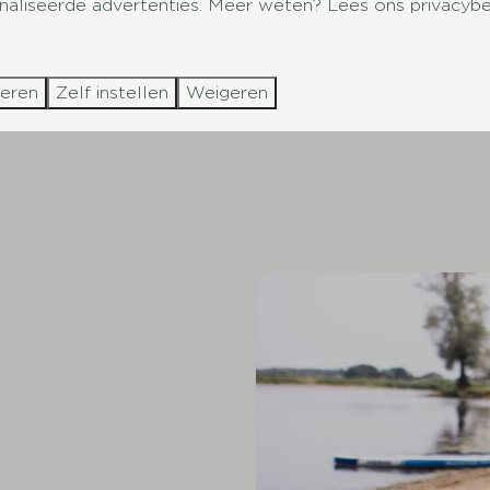
aliseerde advertenties. Meer weten? Lees ons privacybe
g ook zeker een bezoekje aan de Apenheul of
lijke vakantie
bij De Scherpenhof!
teren
Zelf instellen
Weigeren