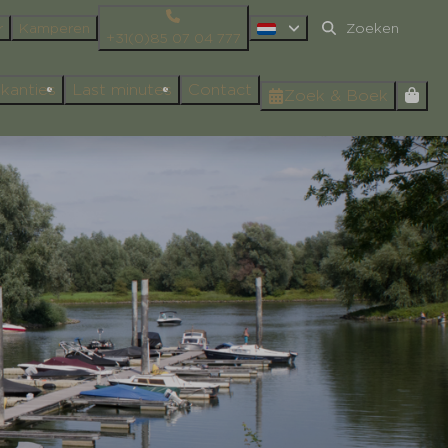
r
Kamperen
+31(0)85 07 04 777
kanties
Last minutes
Contact
Zoek & Boek