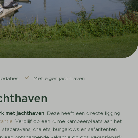
odaties
Met eigen jachthaven
achthaven
rk met jachthaven
. Deze heeft een directe ligging
kantie
. Verblijf op een ruime kampeerplaats aan het
stacaravans, chalets, bungalows en safaritenten.
van een ontspannende vakantie op ons
vakantiepark