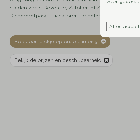
voor geperson
steden zoals Deventer, Zutphen of Apeldoorn. Bren
Kinderpretpark Julianatoren. Je beleeft een
onvergete
Alles accep
Boek een plekje op onze camping
Bekijk de prijzen en beschikbaarheid