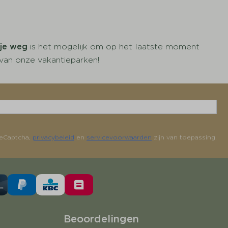
je weg
is het mogelijk om op het laatste moment
 van onze vakantieparken!
reCaptcha,
privacybeleid
en
servicevoorwaarden
zijn van toepassing.
Beoordelingen