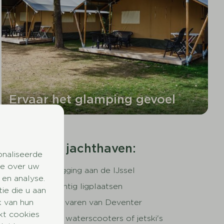
Ervaar het glamping gevoel
Over onze jachthaven:
onaliseerde
ie over uw
Directe ligging aan de IJssel
 en analyse.
Met zeventig ligplaatsen
e die u aan
Op 10 km varen van Deventer
k van hun
kt cookies
Niet voor waterscooters of jetski's