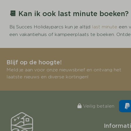
📆 Kan ik ook last minute boeken?
Bij Succes Holidayparcs kun je altijd
last minute
een v
een vakantiehuis of kampeerplaats te boeken. Ontdek 
Blijf op de hoogte!
Meld je aan voor onze nieuwsbrief en ontvang het
laatste nieuws en diverse kortingen!
Veilig betalen
Informat