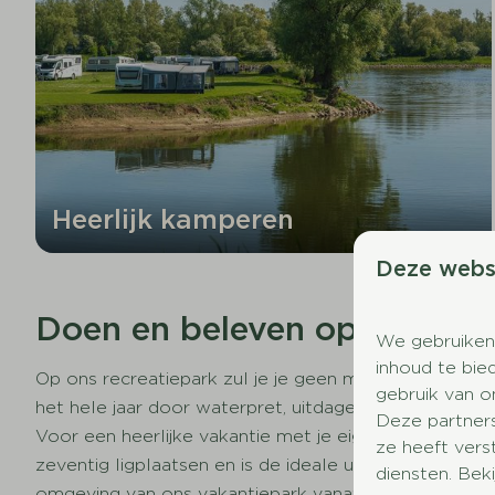
Heerlijk kamperen
Deze webs
Doen en beleven op ons vak
We gebruiken
inhoud te bie
Op ons recreatiepark zul je je geen moment vervele
gebruik van o
het hele jaar door waterpret, uitdagende sportbanen
Deze partner
Voor een heerlijke vakantie met je eigen boot kun je
ze heeft vers
zeventig ligplaatsen en is de ideale uitvalsbasis voo
diensten. Bek
omgeving van ons vakantiepark vanaf het water! Voo