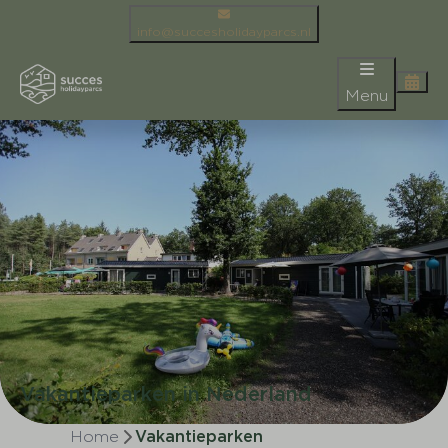
info@succesholidayparcs.nl
Menu
Vakantieparken in Nederland
Home
Vakantieparken