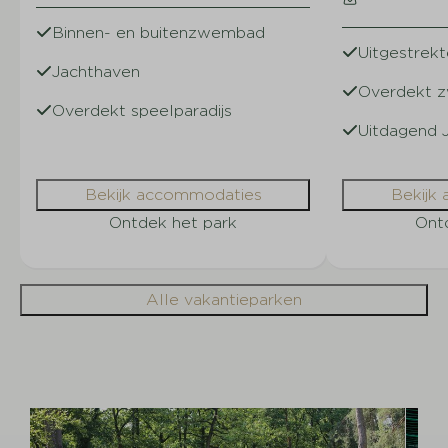
Binnen- en buitenzwembad
Uitgestrek
Jachthaven
Overdekt z
Overdekt speelparadijs
Uitdagend 
Bekijk accommodaties
Bekijk
Ontdek het park
Ont
Alle vakantieparken