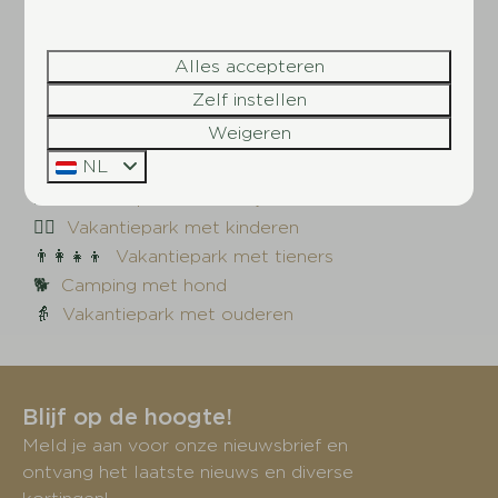
🇳🇱
Vakantiepark in Doorn
Alles accepteren
Kies een thema:
Zelf instellen
Weigeren
🏊‍♂️
Vakantiepark met zwembad
NL
🤽‍♀️
Vakantiepark met recreatieplas
🎣
Vakantiepark met visvijver
🤸‍♂️
Vakantiepark met kinderen
👨‍👩‍👧‍👦
Vakantiepark met tieners
🐕
Camping met hond
👵
Vakantiepark met ouderen
Blijf op de hoogte!
Meld je aan voor onze nieuwsbrief en
ontvang het laatste nieuws en diverse