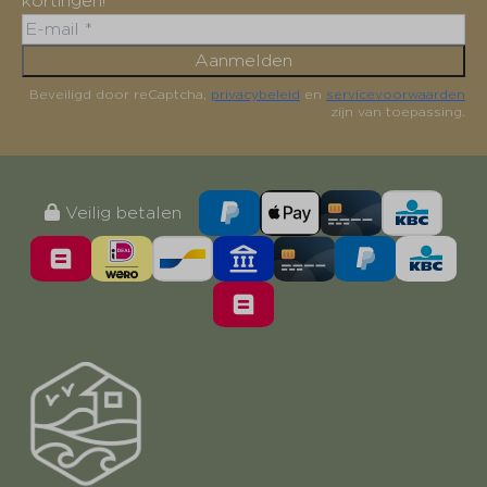
kortingen!
Aanmelden
Beveiligd door reCaptcha,
privacybeleid
en
servicevoorwaarden
zijn van toepassing.
Veilig betalen