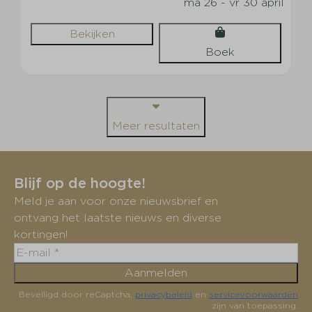
ma 26 - vr 30 april
Bekijken
Boek
Meer resultaten
Blijf op de hoogte!
Meld je aan voor onze nieuwsbrief en
ontvang het laatste nieuws en diverse
kortingen!
Aanmelden
Beveiligd door reCaptcha,
privacybeleid
en
servicevoorwaarden
zijn van toepassing.