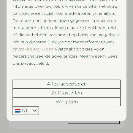
informatie over uw gebruik van onze site met onze
partners voor social media, adverteren en analyse.
Deze partners kunnen deze gegevens combineren
8,6
met andere informatie die u aan ze heeft verstrekt
of die ze hebben verzameld op basis van uw gebruik
Safaritenten 6 persoons
€ 377
van hun diensten. Bekijk voor meer informatie ons
€ 353
Utrecht, Doorn
privacybeleid
.
Google
gebruikt cookies voor
gepersonaliseerde advertenties. Meer weten? Lees
Nee
6
2
ons privacybeleid.
Parkeerplaats bij vakantiewoning
Glamping
Alles accepteren
Vrijstaand
Zelf instellen
ma 26 - vr 30 april
Weigeren
NL
Bekijken
Boek