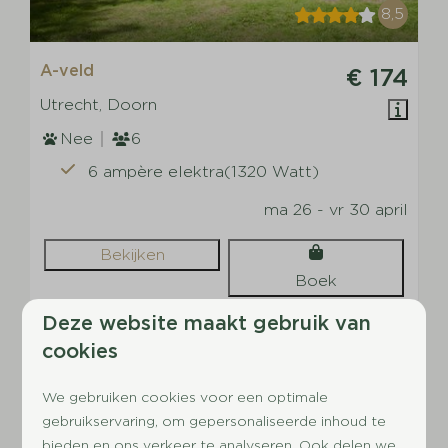
8,5
A-veld
€ 174
Utrecht, Doorn
Nee
6
6 ampère elektra(1320 Watt)
ma 26 - vr 30 april
Bekijken
Boek
Deze website maakt gebruik van
UITGELICHT
cookies
We gebruiken cookies voor een optimale
gebruikservaring, om gepersonaliseerde inhoud te
bieden en ons verkeer te analyseren. Ook delen we