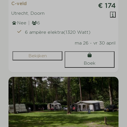
C-veld
€ 174
Utrecht, Doorn
Nee
6
6 ampère elektra(1320 Watt)
ma 26 - vr 30 april
Bekijken
Boek