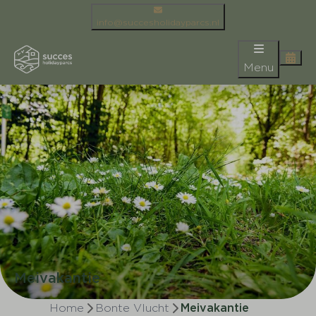
info@succesholidayparcs.nl
Menu
Meivakantie
Home
Bonte Vlucht
Meivakantie