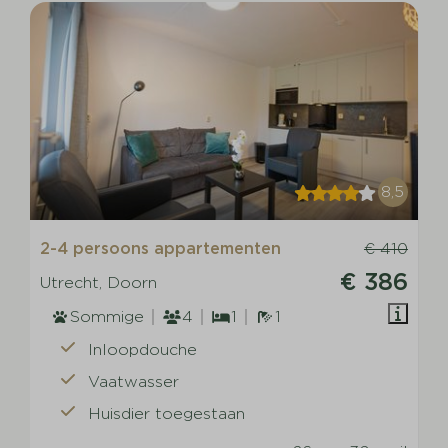
8,5
2-4 persoons appartementen
€ 410
€ 386
Utrecht, Doorn
Sommige
4
1
1
Inloopdouche
Vaatwasser
Huisdier toegestaan