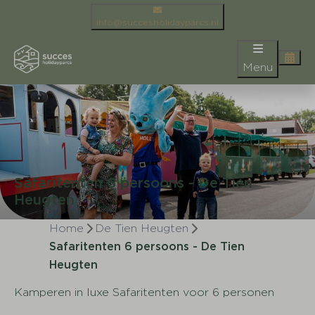
info@succesholidayparcs.nl
Menu
Safaritenten 6 persoons - De Tien
Heugten
Home
De Tien Heugten
Safaritenten 6 persoons - De Tien
Heugten
Kamperen in luxe Safaritenten voor 6 personen