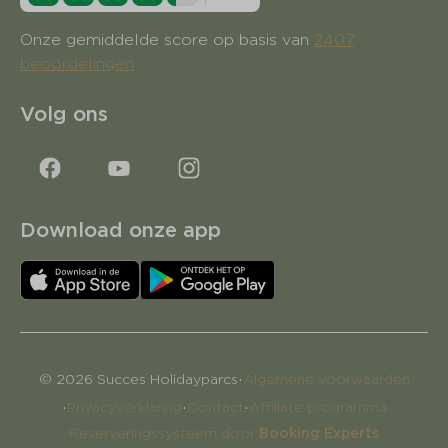
Onze gemiddelde score op basis van
2407
beoordelingen
Volg ons
Download onze app
·
© 2026 Succes Holidayparcs
Algemene voorwaarden
·
·
·
Privacyverklaring
Contact
Affiliate programma
Reserveringssysteem door
Booking Experts