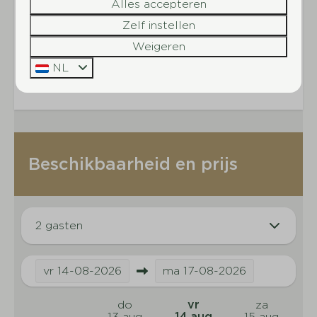
verschillende sanitair gebouwen van de camping.
Alles accepteren
Zelf instellen
Wij accepteren geen zakelijke boekingen.
Weigeren
Energielabel:
NL
Beschikbaarheid en prijs
2 gasten
vr
14-08-2026
ma
17-08-2026
do
vr
za
13 aug
14 aug
15 aug