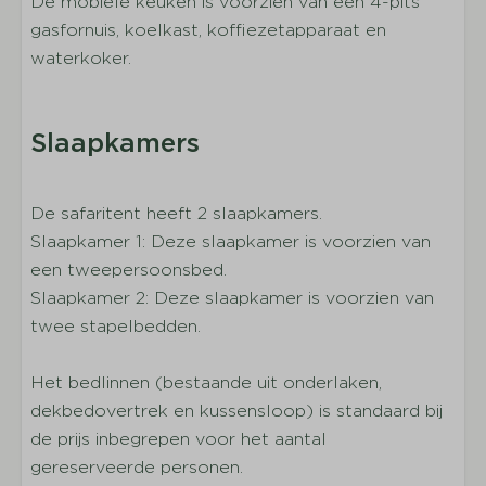
De mobiele keuken is voorzien van een 4-pits
Aantal parkeerplaatsen bij de vakantiewoning :
gasfornuis, koelkast, koffiezetapparaat en
1
waterkoker.
Overdekt terras
Tuinmeubilair
Slaapkamers
De safaritent heeft 2 slaapkamers.
Slaapkamer 1: Deze slaapkamer is voorzien van
een tweepersoonsbed.
Slaapkamer 2: Deze slaapkamer is voorzien van
twee stapelbedden.
Het bedlinnen (bestaande uit onderlaken,
dekbedovertrek en kussensloop) is standaard bij
de prijs inbegrepen voor het aantal
gereserveerde personen.