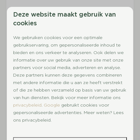
Deze website maakt gebruik van
Buitenleven
cookies
We gebruiken cookies voor een optimale
Buiten op het terras heeft u de beschikking over
gebruikservaring, om gepersonaliseerde inhoud te
tuinmeubilair. Heerlijk om tijdens mooi weer
bieden en ons verkeer te analyseren. Ook delen we
buiten te eten met het hele gezin.
informatie over uw gebruik van onze site met onze
partners voor social media, adverteren en analyse.
Deze partners kunnen deze gegevens combineren
Overige informatie
met andere informatie die u aan ze heeft verstrekt
of die ze hebben verzameld op basis van uw gebruik
van hun diensten. Bekijk voor meer informatie ons
In deze woning zijn huisdieren niet toegestaan en
privacybeleid
.
Google
gebruikt cookies voor
is roken verboden.
gepersonaliseerde advertenties. Meer weten? Lees
Exterieur en interieur kunnen onderling verschillen.
ons privacybeleid.
De safaritenten zijn niet voorzien van sanitair.
Voor sanitair gebruik verwijzen wij u graag naar de