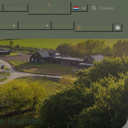
r
Kamperen
+31(0)85 07 04 777
kanties
Last minutes
Contact
Zoek & Boek
De Huynen