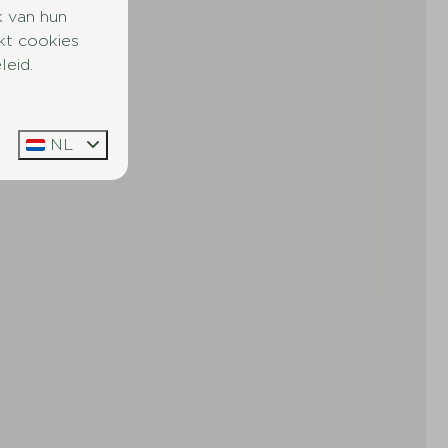
k van hun
kt cookies
leid.
NL