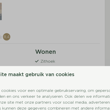
8,4
n
Wonen
Zithoek
TV
ite maakt gebruik van cookies
er
ing
 cookies voor een optimale gebruikservaring, om gepers
 met oplaadpunt
den en ons verkeer te analyseren. Ook delen we informat
 meer ↓
nze site met onze partners voor social media, adverteren
s kunnen deze gegevens combineren met andere informati