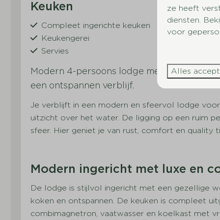
Keuken
Slapen
ze heeft vers
diensten. Bek
Compleet ingerichte keuken
Aantal slaap
voor geperson
Keukengerei
Aantal éénp
Servies
Aantal twee
Bestek
1
Modern 4-persoons lodge met veranda en pra
Alles accep
Drinkglazen
Inclusief bed
een ontspannen verblijf.
Pannen
geboekt perso
Eettafel
Kledingkast
Je verblijft in een modern en sfeervol lodge voo
Koffiezetapparaat
uitzicht over het water. De ligging op een ruim 
Waterkoker
sfeer. Hier geniet je van rust, comfort en quality
Koelkast+vriesvak
Inductiekookplaat
Combi magnetron
Modern ingericht met luxe en c
Vaatwasser
De lodge is stijlvol ingericht met een gezellig
koken en ontspannen. De keuken is compleet uit
Buiten
Parkfacili
combimagnetron, vaatwasser en koelkast met vri