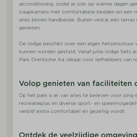
Parkeerplaats bij
Vuurwerkvrij
airconditioning, zodat je ook op warme dagen ge
vakantiewoning
Parkwinkel
slaapkamers met comfortabele bedden en een m
Oplaadpunt elektrische fiets
Peuterbad
alles binnen handbereik. Buiten vind je een terras
Overdekt terras
Binnenzwem
genieten.
Tuinmeubilair
Gelegen aan
Restaurant
De lodge beschikt over een eigen fietsenschuur w
kunnen worden gestald. Vanaf jullie lodge fiets 
Park Drentsche Aa, ideaal voor liefhebbers van na
Volop genieten van faciliteiten 
Op het park is er van alles te beleven voor jon
recreatieplas en diverse sport- en speelmogelijkh
verblijf extra comfortabel en gezellig wordt.
Ontdek de veelzijdige omgevin