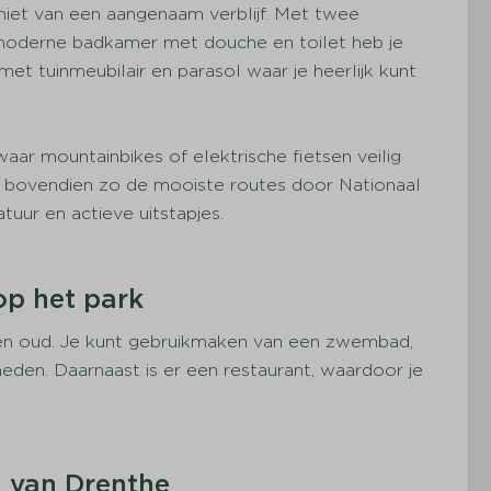
 vakantiepark
niet van een aangenaam verblijf. Met twee
oderne badkamer met douche en toilet heb je
 met tuinmeubilair en parasol waar je heerlijk kunt
bad
 de bosrand
aar mountainbikes of elektrische fietsen veilig
je bovendien zo de mooiste routes door Nationaal
tuur en actieve uitstapjes.
op het park
g en oud. Je kunt gebruikmaken van een zwembad,
eden. Daarnaast is er een restaurant, waardoor je
g van Drenthe