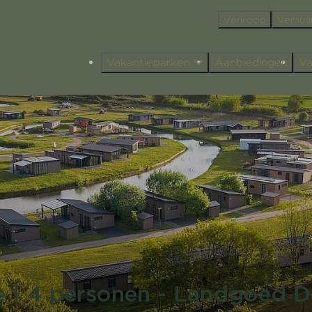
Verkoop
Verhuu
Vakantieparken
Aanbiedingen
Va
 | 4 personen - Landgoed 