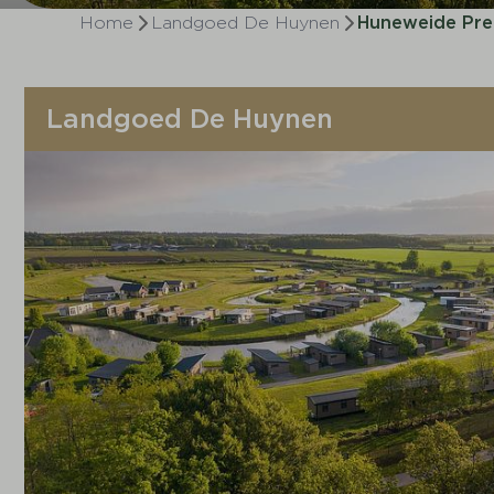
Home
Landgoed De Huynen
Huneweide Pre
Landgoed De Huynen