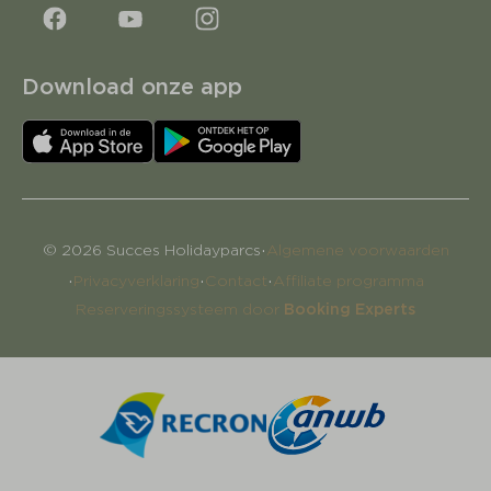
Download onze app
·
© 2026 Succes Holidayparcs
Algemene voorwaarden
·
·
·
Privacyverklaring
Contact
Affiliate programma
Reserveringssysteem door
Booking Experts