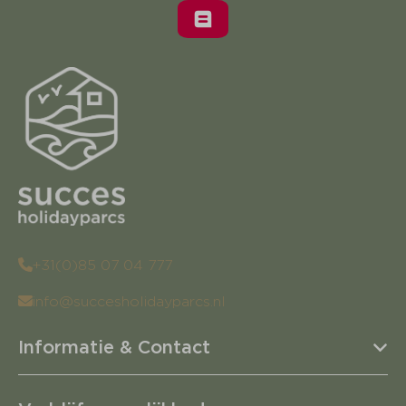
+31(0)85 07 04 777
info@succesholidayparcs.nl
Informatie & Contact