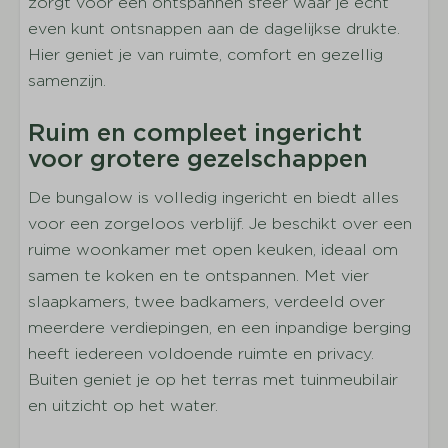
zorgt voor een ontspannen sfeer waar je echt
Keukengerei
even kunt ontsnappen aan de dagelijkse drukte.
Compleet ingerichte keuken
Hier geniet je van ruimte, comfort en gezellig
Servies
samenzijn.
Bestek
Ruim en compleet ingericht
Drinkglazen
voor grotere gezelschappen
Pannen
Eettafel
De bungalow is volledig ingericht en biedt alles
Koffiezetapparaat
voor een zorgeloos verblijf. Je beschikt over een
Waterkoker
ruime woonkamer met open keuken, ideaal om
Koelkast+vriesvak
samen te koken en te ontspannen. Met vier
Gaskookplaat
slaapkamers, twee badkamers, verdeeld over
Combi magnetron
meerdere verdiepingen, en een inpandige berging
Vaatwasser
heeft iedereen voldoende ruimte en privacy.
Buiten geniet je op het terras met tuinmeubilair
Slapen
en uitzicht op het water.
Aantal slaapkamers: 4