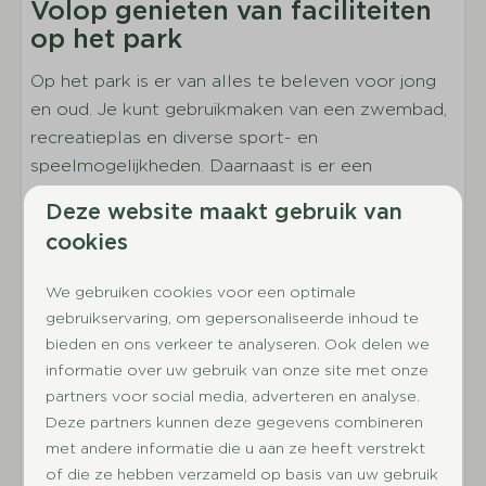
Volop genieten van faciliteiten
Aantal éénpersoonsbedden: 4
op het park
Aantal tweepersoonsbedden: 2
Inclusief bedlinnen per geboekt persoon
Op het park is er van alles te beleven voor jong
Kledingkast
en oud. Je kunt gebruikmaken van een zwembad,
recreatieplas en diverse sport- en
Sanitair
speelmogelijkheden. Daarnaast is er een
restaurant, waardoor je verblijf extra comfortabel
Badkamer ensuite
Deze website maakt gebruik van
en gezellig wordt.
Aantal badkamers: 2
cookies
Wastafel
Ontdek de veelzijdige omgeving
Douche
We gebruiken cookies voor een optimale
van Drenthe
Apart toilet
gebruikservaring, om gepersonaliseerde inhoud te
Ligbad
bieden en ons verkeer te analyseren. Ook delen we
De Huynen ligt midden in Nationaal Park
informatie over uw gebruik van onze site met onze
Drentsche Aa en is dé plek voor gezinnen en
Buiten
partners voor social media, adverteren en analyse.
stellen die de rust en natuur willen opzoeken.
Deze partners kunnen deze gegevens combineren
Vanuit het park stap je direct het bos in en starten
Parkeerplaats bij vakantiewoning
met andere informatie die u aan ze heeft verstrekt
talloze fiets- en wandelroutes die je langs
Oplaadpunt elektrische fiets
of die ze hebben verzameld op basis van uw gebruik