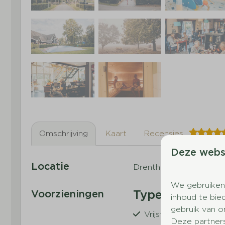
Omschrijving
Kaart
Recensies
Deze webs
Locatie
Drenthe, Hooghalen
We gebruiken
Type vakantie
Voorzieningen
inhoud te bie
gebruik van o
Vrijstaand
Deze partner