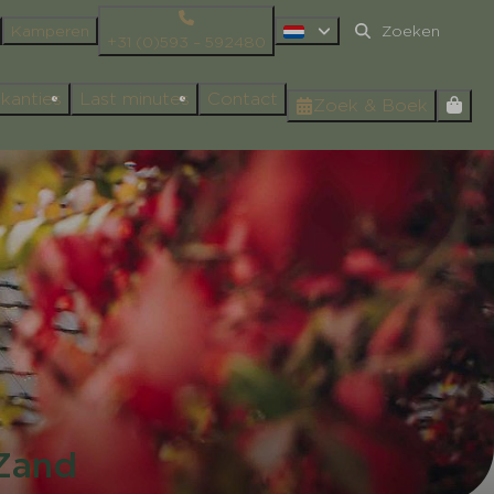
Kamperen
+31 (0)593 – 592480
kanties
Last minutes
Contact
Zoek & Boek
 Zand