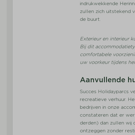
Peuterbad
indrukwekkende Herinn
Fietsverhuur
zullen zich uitstekend 
Buitenspeeltuin
de buurt.
Animatie
Binnenzwembad
Exterieur en interieur 
Café
Bij dit accommodatiety
Restaurant
comfortabele voorzieni
uw voorkeur tijdens he
Aanvullende hu
Succes Holidayparcs v
recreatieve verhuur. H
bedrijven in onze acco
constateren dat er we
derden) dan zullen wij
ontzeggen zonder rest