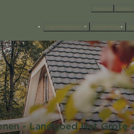
Verkoop
Verhuur
Vakantieparken
Aanbiedingen
Va
onen - Landgoed Het Grote