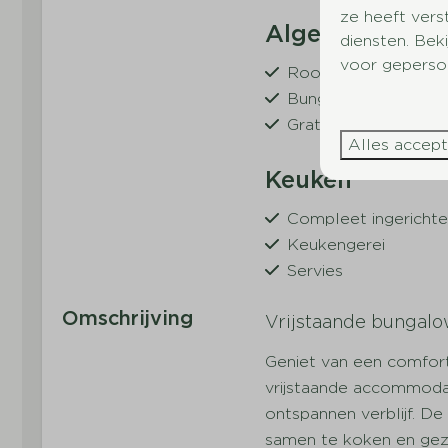
ze heeft vers
Algemeen
diensten. Bek
voor geperson
Rookvrij
Bungalow
Gratis Wifi
Alles accep
Keuken
Compleet ingericht
Keukengerei
Servies
Bestek
Omschrijving
Vrijstaande bungalow
Drinkglazen
Pannen
Geniet van een comfort
Eettafel
vrijstaande accommodat
Koffiezetapparaat
ontspannen verblijf. 
Waterkoker
samen te koken en gezel