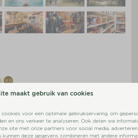
8,8
ite maakt gebruik van cookies
 cookies voor een optimale gebruikservaring, om gepers
woning
Toegankelijkheid
den en ons verkeer te analyseren. Ook delen we informat
nze site met onze partners voor social media, adverteren
Met verdieping
s kunnen deze gegevens combineren met andere informati