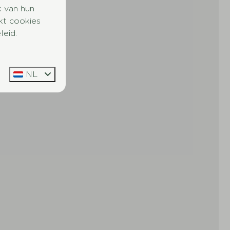
k van hun
kt cookies
leid.
NL