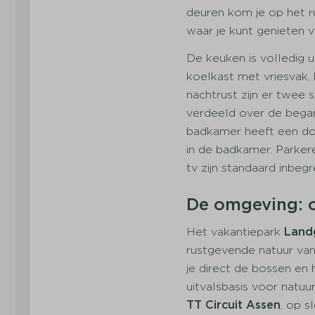
Koelkast+vriesvak
deuren kom je op het r
Gaskookplaat
waar je kunt genieten 
Combi magnetron
De keuken is volledig 
Vaatwasser
koelkast met vriesvak,
Sanitair
nachtrust zijn er twe
verdeeld over de bega
Aantal badkamers: 1
badkamer heeft een douc
Wastafel
in de badkamer. Parkere
Aantal aparte toilett
tv zijn standaard inbeg
Badkamer beneden (
Douche
De omgeving: 
Het vakantiepark
Land
rustgevende natuur van
je direct de bossen en 
uitvalsbasis voor natu
Parkfaciliteite
TT Circuit Assen
, op s