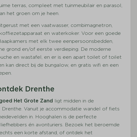
uime terras, compleet met tuinmeubilair en parasol,
van het groen om je heen.
uitgerust met een vaatwasser, combimagnetron,
 koffiezetapparaat en waterkoker. Voor een goede
Buiten
e slaapkamers met elk twee eenpersoonsbedden,
ne grond en/of eerste verdieping. De moderne
Aantal parkeerplaatsen bij de
he en wastafel, en er is een apart toilet of toilet
vakantiewoning : 1
n kan direct bij de bungalow, en gratis wifi en een
en: 1
Fietsenstalling
repen.
1)
Parkeerplaats bij vakantiewoning
Terras
ontdek Drenthe
Tuin
goed Het Grote Zand
ligt midden in de
Parasol
 Drenthe. Vanuit je accommodatie wandel of fiets
Tuinmeubilair
heidevelden in. Hooghalen is de perfecte
urliefhebbers én avonturiers. Bezoek het beroemde
n
lechts een korte afstand, of ontdek het