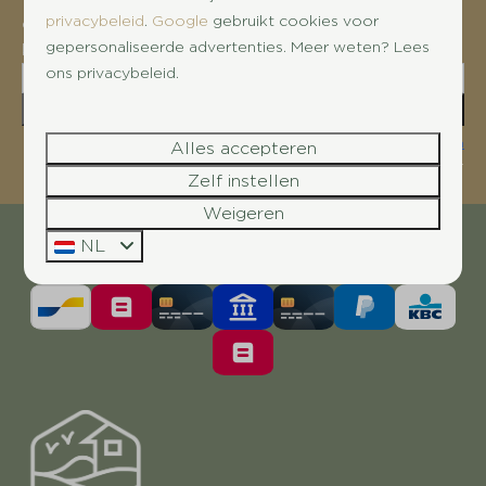
privacybeleid
.
Google
gebruikt cookies voor
ontvang het laatste nieuws en diverse
gepersonaliseerde advertenties. Meer weten? Lees
kortingen!
ons privacybeleid.
Aanmelden
Beveiligd door reCaptcha,
privacybeleid
en
servicevoorwaarden
Alles accepteren
zijn van toepassing.
Zelf instellen
Weigeren
NL
Veilig betalen