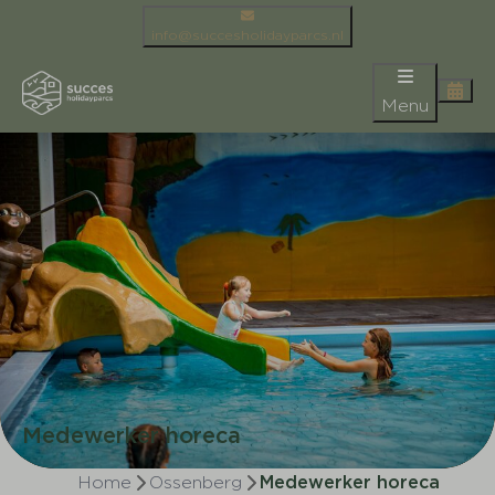
info@succesholidayparcs.nl
Menu
Medewerker horeca
Home
Ossenberg
Medewerker horeca