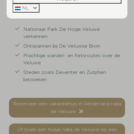
NL
To do's in de omgeving⤵
Nationaal Park De Hoge Veluwe
verkennen
Ontspannen bij De Veluwse Bron
Prachtige wandel- en fietsroutes over de
Veluwe
Steden zoals Deventer en Zutphen
bezoeken
Reserveer een vakantiehuis in Gelderland nabij
de Veluwe
Of boek een huisje nabij de Veluwe op een