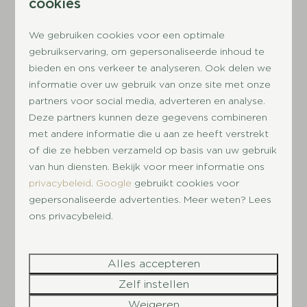
To do's in de omgeving
cookies
van jouw vakantiehuis
We gebruiken cookies voor een optimale
nabij de Veluwe
gebruikservaring, om gepersonaliseerde inhoud te
bieden en ons verkeer te analyseren. Ook delen we
Verblijf je in een
vakantiehuis vlak bij de
informatie over uw gebruik van onze site met onze
Veluwe?
Dan bevind je je in een prachtige
partners voor social media, adverteren en analyse.
omgeving waar je je geen moment verveelt! De
Deze partners kunnen deze gegevens combineren
omgeving op en rond de Veluwe leent zich
met andere informatie die u aan ze heeft verstrekt
perfect voor een heerlijke wandeling of een
of die ze hebben verzameld op basis van uw gebruik
actieve fietstocht door de bossen. In het
van hun diensten. Bekijk voor meer informatie ons
privacybeleid
.
Google
gebruikt cookies voor
Nationaal Park De Hoge Veluwe kun je genieten
gepersonaliseerde advertenties. Meer weten? Lees
van bossen, zandgronden en uitgestrekte
ons privacybeleid.
heidevelden. Culturele elementen en
architectuur is ook te vinden in dit prachtige
natuurgebied, wat het een dagje uit maakt voor
Alles accepteren
het
hele gezin
! Je verveelt je geen moment
Zelf instellen
tijdens jouw
vakantie nabij de Veluwe!
Weigeren