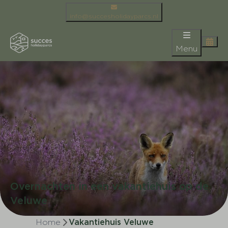
info@succesholidayparcs.nl
Menu
Overnachten in een vakantiehuis op de
Veluwe
Home
Vakantiehuis Veluwe