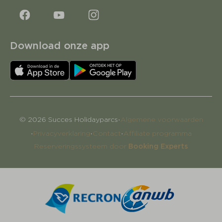
Download onze app
·
© 2026 Succes Holidayparcs
Algemene voorwaarden
·
·
·
Privacyverklaring
Contact
Affiliate programma
Reserveringssysteem door
Booking Experts