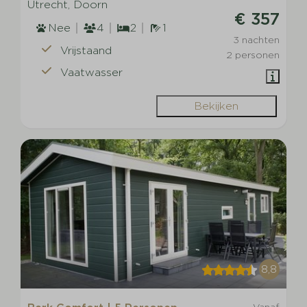
Utrecht, Doorn
€ 357
Nee
4
2
1
3 nachten
Vrijstaand
2 personen
Vaatwasser
Bekijken
8,8
Vanaf