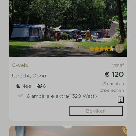
8,6
C-veld
Vanaf
€ 120
Utrecht, Doorn
3 nachten
Nee
6
2 personen
6 ampère elektra(1320 Watt)
Bekijken