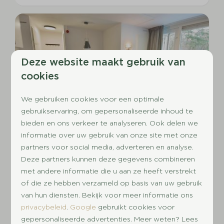
Deze website maakt gebruik van
cookies
We gebruiken cookies voor een optimale
8,6
gebruikservaring, om gepersonaliseerde inhoud te
bieden en ons verkeer te analyseren. Ook delen we
informatie over uw gebruik van onze site met onze
4-6 persoons maisonnettes
Vanaf
partners voor social media, adverteren en analyse.
€ 295
Utrecht, Doorn
Deze partners kunnen deze gegevens combineren
€ 282
2
6
2
1
met andere informatie die u aan ze heeft verstrekt
3 nachten
of die ze hebben verzameld op basis van uw gebruik
Inloopdouche
2 personen
van hun diensten. Bekijk voor meer informatie ons
Vaatwasser
privacybeleid
.
Google
gebruikt cookies voor
Huisdier toegestaan
gepersonaliseerde advertenties. Meer weten? Lees