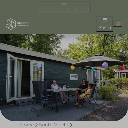
info@succesholidayparcs.nl
Menu
Vakantie september
Home
Bonte Vlucht