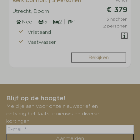
Berk Comfort | 5 Personen
€ 379
Utrecht, Doorn
3 nachten
Nee
5
2
1
2 personen
Vrijstaand
Vaatwasser
Bekijken
Blijf op de hoogte!
Meld je aan voor onze nieuwsbrief en
ontvang het laatste nieuws en diverse
kortingen!
Aanmelden