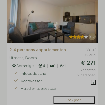
8,5
2-4 persoons appartementen
Vanaf
€ 283
Utrecht, Doorn
€ 271
Sommige
4
1
1
3 nachten
Inloopdouche
2 personen
Vaatwasser
Huisdier toegestaan
Bekijken