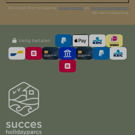
Beveiligd door reCaptcha,
privacybeleid
en
servicevoorwaarden
zijn van toepassing.
Veilig betalen