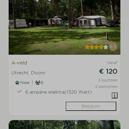
8,5
A-veld
Vanaf
€ 120
Utrecht, Doorn
3 nachten
Nee
6
2 personen
6 ampère elektra(1320 Watt)
Bekijken