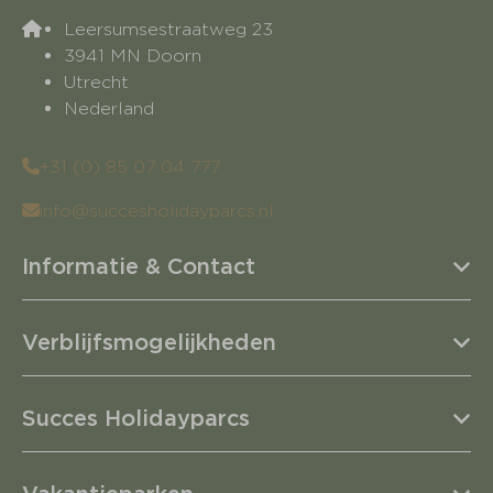
Leersumsestraatweg 23
3941 MN Doorn
Utrecht
Nederland
+31 (0) 85 07 04 777
info@succesholidayparcs.nl
Informatie & Contact
Verblijfsmogelijkheden
Succes Holidayparcs