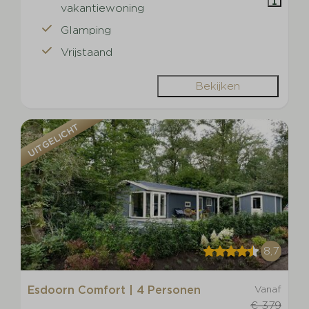
vakantiewoning
Glamping
Vrijstaand
Bekijken
UITGELICHT
8,7
Esdoorn Comfort | 4 Personen
Vanaf
€ 379