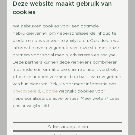
Deze website maakt gebruik van
cookies
8,2
We gebruiken cookies voor een optimale
gebruikservaring, om gepersonaliseerde inhoud te
Kampeerplaats Camping 2
Vanaf
bieden en ons verkeer te analyseren. Ook delen we
€ 88
informatie over uw gebruik van onze site met onze
Gelderland, Terwolde
€ 78
partners voor social media, adverteren en analyse.
2
8
Deze partners kunnen deze gegevens combineren
3 nachten
met andere informatie die u aan ze heeft verstrekt
2 personen
of die ze hebben verzameld op basis van uw gebruik
van hun diensten. Bekijk voor meer informatie ons
Bekijken
privacybeleid
.
Google
gebruikt cookies voor
gepersonaliseerde advertenties. Meer weten? Lees
ons privacybeleid.
Alles accepteren