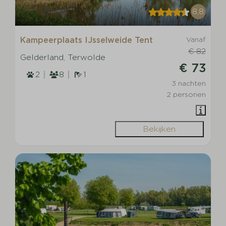
8,8
Kampeerplaats IJsselweide Tent
Vanaf
€ 82
Gelderland, Terwolde
€ 73
2
8
1
3 nachten
2 personen
Bekijken