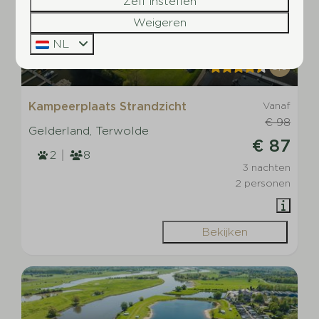
Zelf instellen
Weigeren
NL
8,6
Kampeerplaats Strandzicht
Vanaf
€ 98
Gelderland, Terwolde
€ 87
2
8
3 nachten
2 personen
Bekijken