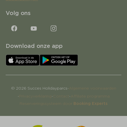
Volg ons
Download onze app
·
© 2026 Succes Holidayparcs
Algemene voorwaarden
·
·
·
Privacyverklaring
Contact
Affiliate programma
Reserveringssysteem door
Booking Experts