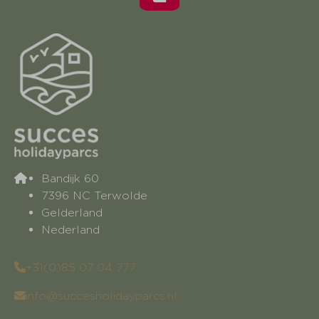
Bandijk 60
7396 NC Terwolde
Gelderland
Nederland
+31(0)85 07 04 777
info@succesholidayparcs.nl