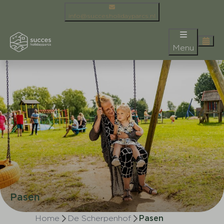
info@succesholidayparcs.nl
Menu
Pasen
Home
De Scherpenhof
Pasen