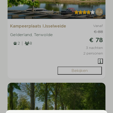
8,4
Kampeerplaats IJsselweide
Vanaf
€ 88
Gelderland, Terwolde
€ 78
2
8
3 nachten
2 personen
Bekijken