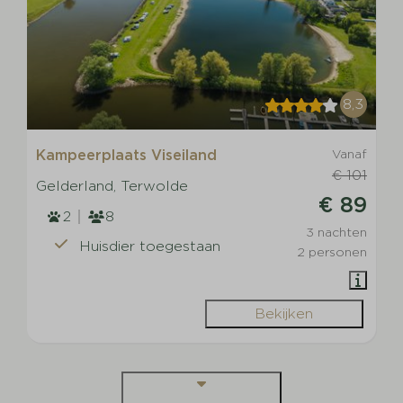
8,3
Kampeerplaats Viseiland
Vanaf
€ 101
Gelderland, Terwolde
€ 89
2
8
3 nachten
Huisdier toegestaan
2 personen
Bekijken