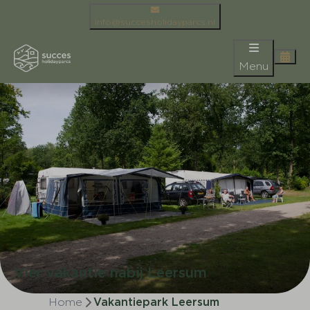
info@succesholidayparcs.nl
Menu
Vier vakantie nabij Leersum
Home
Vakantiepark Leersum