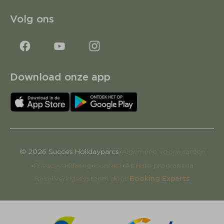
Volg ons
Download onze app
·
© 2026 Succes Holidayparcs
Algemene voorwaarden
·
·
·
Privacyverklaring
Contact
Affiliate programma
Reserveringssysteem door
Booking Experts