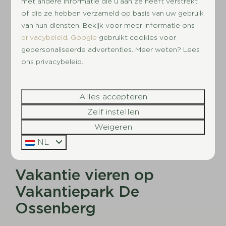
met andere informatie die u aan ze heeft verstrekt
gezellig na in ons bruine café. De kinderen
of die ze hebben verzameld op basis van uw gebruik
vermaken zich in de Kidsclub (tijdens de
van hun diensten. Bekijk voor meer informatie ons
vakantieperiodes) of in de speeltuin! Graag tot
privacybeleid
.
Google
gebruikt cookies voor
ziens op onze
camping bij Leersum!
gepersonaliseerde advertenties. Meer weten? Lees
ons privacybeleid.
🌳 Kamperen en vakantiehuizen
🌳 Verwarmd buitenzwembad
Alles accepteren
🌳 Restaurant, cafetaria, bruin café en
Zelf instellen
buitenterras
Weigeren
🌳 Kidsclub (in de vakantieperiodes)
NL
🌳 Sportveld, tennisbaan en jeu de boulesbaan
Vakantie vieren op
Vakantiepark De
Ossenberg