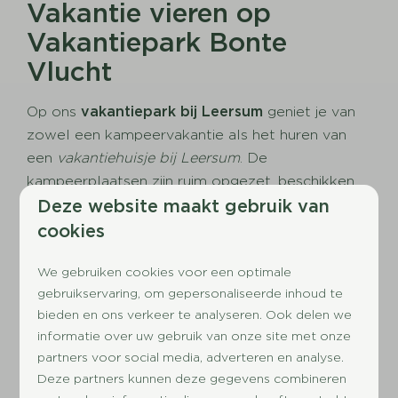
Vakantie vieren op
Vakantiepark Bonte
Vlucht
Op ons
vakantiepark bij Leersum
geniet je van
zowel een kampeervakantie als het huren van
een
vakantiehuisje bij Leersum
. De
kampeerplaatsen zijn ruim opgezet, beschikken
Deze website maakt gebruik van
over 6 ampère stroom en hebben altijd een
sanitairgebouw in de buurt. Een vakantiehuis
cookies
huren bij Leersum kan op ons vakantiepark voor
We gebruiken cookies voor een optimale
maximaal 2 tot 6 personen. We bieden diverse
gebruikservaring, om gepersonaliseerde inhoud te
appartementen, chalets en safaritenten
aan. Op
bieden en ons verkeer te analyseren. Ook delen we
Vakantiepark Bonte Vlucht is er voor jong en oud
informatie over uw gebruik van onze site met onze
genoeg te beleven. Plons in het
verwarmde
partners voor social media, adverteren en analyse.
buitenbad
, sla een balletje op de tennisbaan, ga
Deze partners kunnen deze gegevens combineren
een hapje eten in het restaurant en borrel