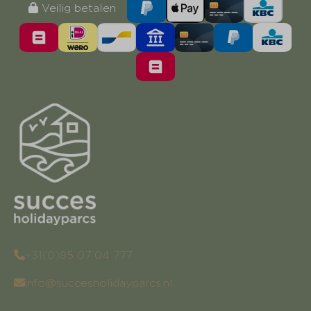
Veilig betalen
+31(0)85 07 04 777
info@succesholidayparcs.nl