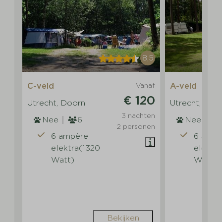
8,5
C-veld
Vanaf
A-veld
€ 120
Utrecht, Doorn
Utrecht, Doo
3 nachten
Nee
6
Nee
2 personen
6 ampère
6 ampè
elektra(1320
elektr
Watt)
Watt)
Bekijken