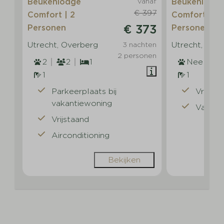
Beukenlodge
Vanaf
Beukenlodg
€ 397
Comfort | 2
Comfort | 4
€ 373
Personen
Personen
Utrecht, Overberg
Utrecht, Ove
3 nachten
2 personen
2
2
1
Nee
1
1
Parkeerplaats bij
Vrijsta
vakantiewoning
Vaatwa
Vrijstaand
Airconditioning
Bekijken