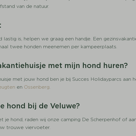
fstand van de natuur.
:
astig is, helpen we graag een handje. Een gezinsvakanti
maal twee honden meenemen per kampeerplaats.
akantiehuisje met mijn hond huren?
isje met jouw hond ben je bij Succes Holidayparcs aan he
eugten
en
Ossenberg
.
e hond bij de Veluwe?
t je hond, raden wij onze camping De Scherpenhof of aan
uw trouwe viervoeter.