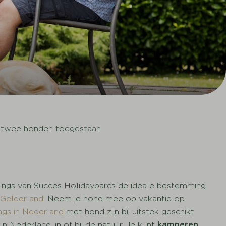
 twee honden toegestaan
mpings van Succes Holidayparcs de ideale bestemming
n
Gelderland
. Neem je hond mee op vakantie op
gs in Nederland
met hond zijn bij uitstek geschikt
n Nederland, in of bij de natuur. Je kunt
kamperen