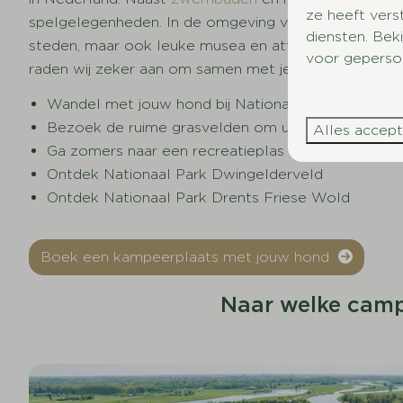
ze heeft vers
spelgelegenheden. In de omgeving van onze camping
diensten. Bek
steden, maar ook leuke musea en attracties. De hele 
voor geperson
raden wij zeker aan om samen met je hond bezoeken 
Wandel met jouw hond bij Nationaal Park Hoge V
Bezoek de ruime grasvelden om uit te razen en te
Alles accep
Ga zomers naar een recreatieplas waar je hond ka
Ontdek Nationaal Park Dwingelderveld
Ontdek Nationaal Park Drents Friese Wold
Boek een kampeerplaats met jouw hond
Naar welke camp