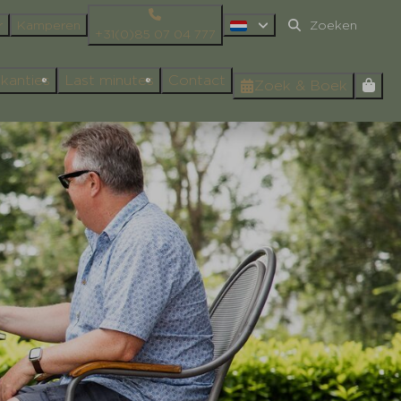
r
Kamperen
+31(0)85 07 04 777
kanties
Last minutes
Contact
Zoek & Boek