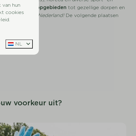
k van hun
en hondenlosloopgebieden
tot gezellige dorpen en
kt cookies
gs met hond in Nederland!
De volgende plaatsen
leid.
NL
uw voorkeur uit?