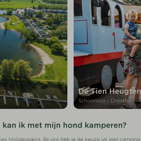
De Tien Heugte
Schoonloo - Drenthe
 kan ik met mijn hond kamperen?
es Holidayparcs. Bij ons heb je de keuze uit een camping