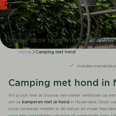
Ontdek onze hondvriendelijke cam
Home
Camping met hond
Huisdiervriendelijk
Camping met hond in 
Wil jij ook met je trouwe viervoeter verblijven op 
om te
kamperen met je hond
in
Nederland. Onze cam
onze campings midden in de natuur
en maak heerlijk
voor een ontspannen vakantie of weekendje weg. D