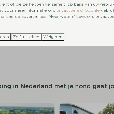
trekt of die ze hebben verzameld op basis van uw gebrui
s is veel te ondernemen, ook met de hond. Van
bossen 
ijk voor meer informatie ons
privacybeleid
.
Google
gebrui
familie beleeft een heerlijke tijd op één van onze
campin
aliseerde advertenties. Meer weten? Lees ons privacybe
tijdens jouw vakantie:
eluwe
 ravotten
teren
Zelf instellen
Weigeren
n afkoelen
ing in Nederland met je hond gaat jo