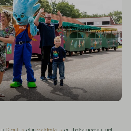
n
 in
Drenthe
of in
Gelderland
om te kamperen met