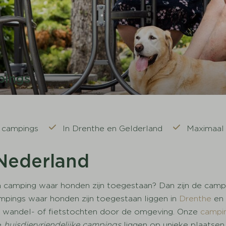
pings
e campings
In Drenthe en Gelderland
Maximaal
Nederland
een camping waar honden zijn toegestaan? Dan zijn de ca
pings waar honden zijn toegestaan liggen in
Drenthe
e
e wandel- of fietstochten door de omgeving. Onze
campin
e
huisdiervriendelijke campings
liggen op unieke plaatsen i