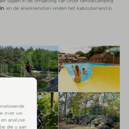
er liggen in de omgeving van onze familiecamping
in
, en de allerkleinsten vinden het kabouterland in
onaliseerde
ie over uw
 en analyse.
e die u aan