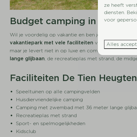
ze heeft vers
diensten. Bek
Budget camping in Drenthe
voor geperson
Wil je voordelig op vakantie en ben je daarvoor op 
vakantiepark met vele faciliteiten
voor een onverget
Alles accep
maar je levert niet in op luxe en comfort. In tegende
lange glijbaan
, de recreatieplas met strand, de mid
Faciliteiten De Tien Heugte
Speeltuinen op alle campingvelden
Huisdiervriendelijke camping
Camping met zwembad met 36 meter lange glijba
Recreatieplas met strand
Sport- en spelmogelijkheden
Kidsclub