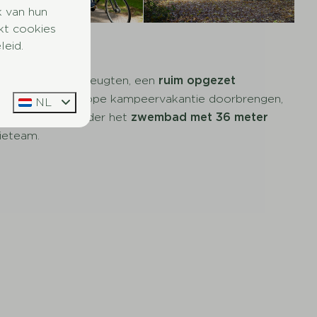
k van hun
kt cookies
leid.
cht bij De Tien Heugten, een
ruim opgezet
nthe
een goedkope kampeervakantie doorbrengen,
NL
iliteiten, waaronder het
zwembad met 36 meter
tieteam.