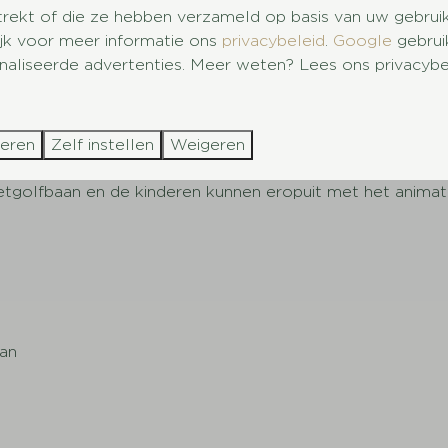
trekt of die ze hebben verzameld op basis van uw gebrui
ijk voor meer informatie ons
privacybeleid
.
Google
gebrui
aliseerde advertenties. Meer weten? Lees ons privacybe
zoek naar een budget camping in Drenthe? Dan kun je tere
elijke vakantie. Je kunt op onze
budget
camping in Dre
teren
Zelf instellen
Weigeren
el; je kunt als gast van ons park gebruikmaken van alle fac
getgolfbaan en de kinderen kunnen eropuit met het anima
n
an