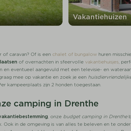
Vakantiehuizen
r of caravan? Of is een
chalet of bungalow
huren misschie
laatsen
of overnachten in sfeervolle
vakantiehuisjes
, per
en eventueel aangevuld met een televisie- en wateraansl
graag mee op vakantie en zoek je een
huisdiervriendelij
Per kampeerplaats zijn 2 honden toegestaan.
ze camping in Drenthe
 vakantiebestemming
, onze
budget camping in Drenthe
b
jk. Ook in de omgeving is van alles te beleven en te ond