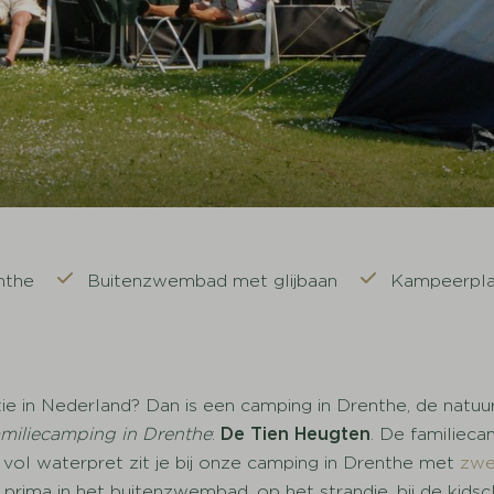
nthe
Buitenzwembad met glijbaan
Kampeerpla
e in Nederland? Dan is een camping in Drenthe, de natuurr
miliecamping in Drenthe
:
De Tien Heugten
. De familieca
vol waterpret zit je bij onze camping in Drenthe met
zw
prima in het buitenzwembad, op het strandje, bij de kidsc