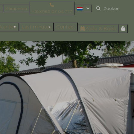
r
Kamperen
+31(0)85 07 04 777
kanties
Last minutes
Contact
Zoek & Boek