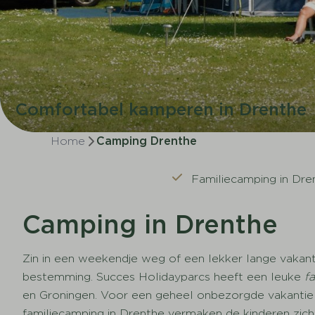
Comfortabel kamperen in Drenthe
Home
Camping Drenthe
Familiecamping in Dre
Camping in Drenthe
Zin in een weekendje weg of een lekker lange vakanti
bestemming. Succes Holidayparcs heeft een leuke
fa
en Groningen. Voor een geheel onbezorgde vakantie 
familiecamping in Drenthe vermaken de kinderen zich 